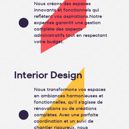
Nous créons des espaces
innovants et fonctionnels qui
reflètent vos aspirations.Notre
expertise garantit une gestion
complète des aspects
administratifs tout en respectant
votre budget.
Interior Design
Nous transformons vos espaces
en ambiances harmonieuses et
fonctionnelles, qu'il s'agisse de
rénovations ou de créations
complètes. Avec une parfaite
coordination et un suivi de
chantier rigoureux, nous