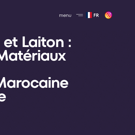
menu
FR
et Laiton :
Matériaux
 Marocaine
e